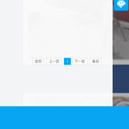
首页
上一页
1
下一页
最后