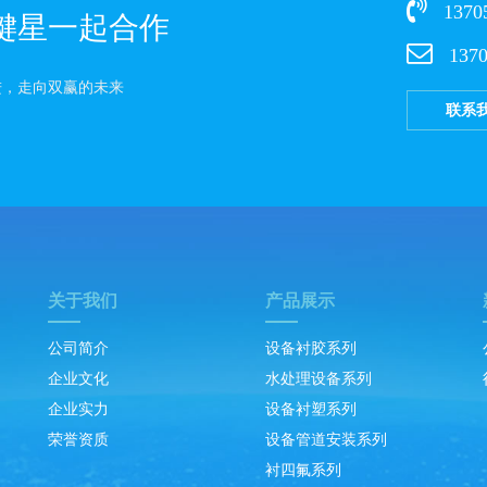
1370
键星一起合作
137
进，走向双赢的未来
联系
关于我们
产品展示
公司简介
设备衬胶系列
企业文化
水处理设备系列
企业实力
设备衬塑系列
荣誉资质
设备管道安装系列
衬四氟系列