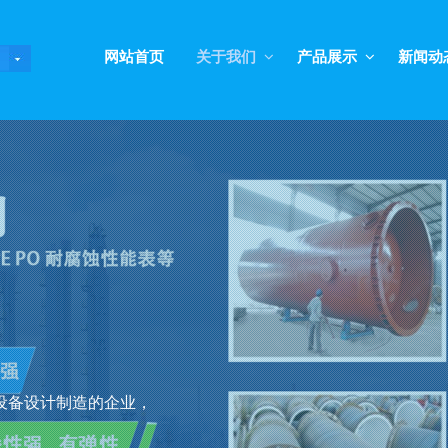
网站首页
关于我们
产品展示
新闻动
设备设计制造的企业，